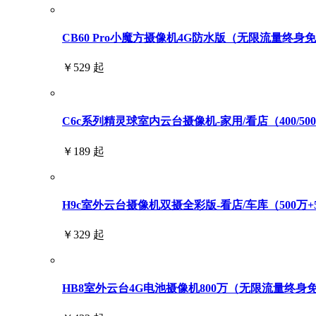
CB60 Pro小魔方摄像机4G防水版（无限流量终身
￥529 起
C6c系列精灵球室内云台摄像机-家用/看店（400/500/6
￥189 起
H9c室外云台摄像机双摄全彩版-看店/车库（500万+
￥329 起
HB8室外云台4G电池摄像机800万（无限流量终身