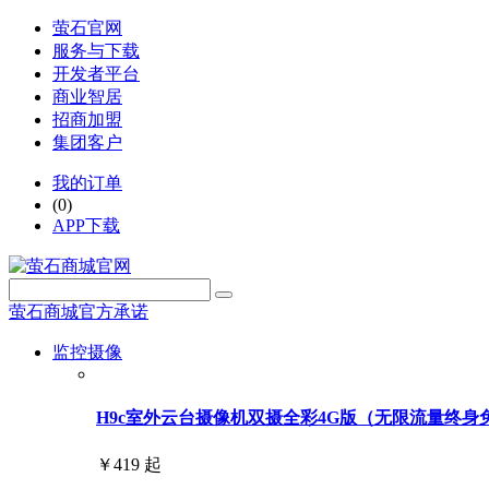
萤石官网
服务与下载
开发者平台
商业智居
招商加盟
集团客户
我的订单
(0)
APP下载
萤石商城官方承诺
监控摄像
H9c室外云台摄像机双摄全彩4G版（无限流量终身免费用
￥419 起