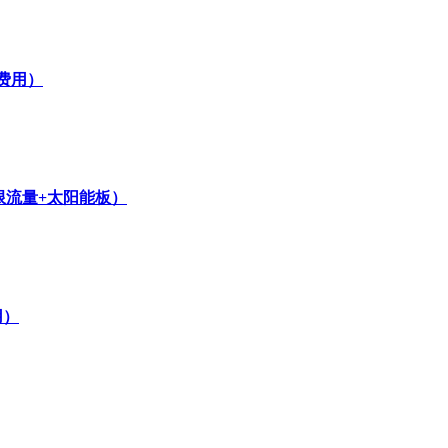
费用）
无限流量+太阳能板）
用）