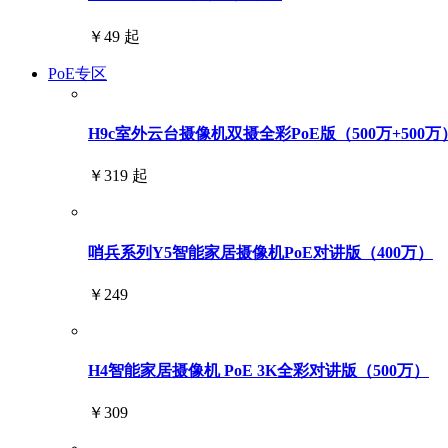
￥49 起
PoE专区
H9c室外云台摄像机双摄全彩PoE版（500万+500万
￥319 起
哨兵系列Y5智能家居摄像机PoE对讲版（400万）
￥249
H4智能家居摄像机 PoE 3K全彩对讲版（500万）
￥309