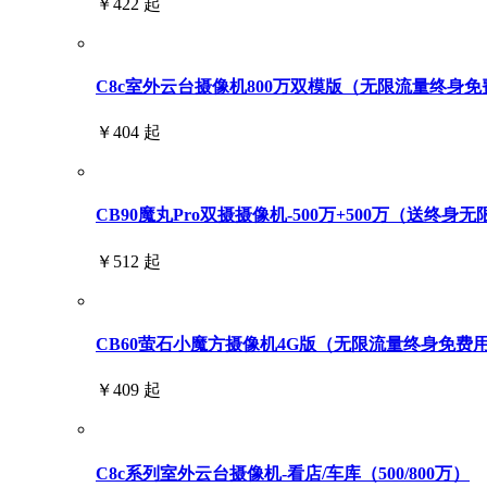
￥422 起
C8c室外云台摄像机800万双模版（无限流量终身免
￥404 起
CB90魔丸Pro双摄摄像机-500万+500万（送终身
￥512 起
CB60萤石小魔方摄像机4G版（无限流量终身免费
￥409 起
C8c系列室外云台摄像机-看店/车库（500/800万）