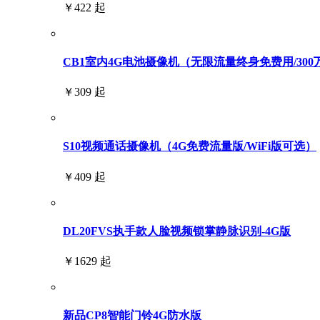
￥422 起
CB1室内4G电池摄像机（无限流量终身免费用/300
￥309 起
S10视频通话摄像机（4G免费流量版/WiFi版可选）
￥409 起
DL20FVS执手款人脸视频锁掌静脉识别-4G版
￥1629 起
新品CP8智能门铃4G防水版