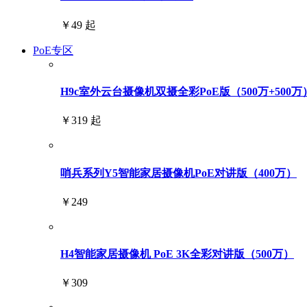
￥49 起
PoE专区
H9c室外云台摄像机双摄全彩PoE版（500万+500万
￥319 起
哨兵系列Y5智能家居摄像机PoE对讲版（400万）
￥249
H4智能家居摄像机 PoE 3K全彩对讲版（500万）
￥309