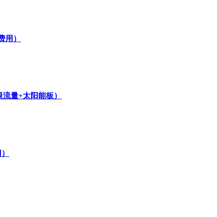
费用）
无限流量+太阳能板）
用）