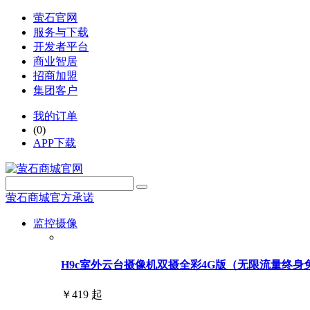
萤石官网
服务与下载
开发者平台
商业智居
招商加盟
集团客户
我的订单
(0)
APP下载
萤石商城官方承诺
监控摄像
H9c室外云台摄像机双摄全彩4G版（无限流量终身免费用
￥419 起