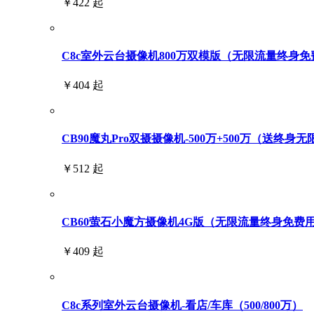
￥422 起
C8c室外云台摄像机800万双模版（无限流量终身免
￥404 起
CB90魔丸Pro双摄摄像机-500万+500万（送终身
￥512 起
CB60萤石小魔方摄像机4G版（无限流量终身免费
￥409 起
C8c系列室外云台摄像机-看店/车库（500/800万）