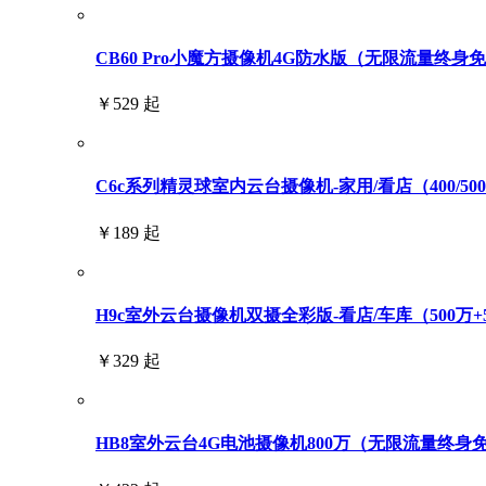
CB60 Pro小魔方摄像机4G防水版（无限流量终身
￥529 起
C6c系列精灵球室内云台摄像机-家用/看店（400/500/6
￥189 起
H9c室外云台摄像机双摄全彩版-看店/车库（500万+
￥329 起
HB8室外云台4G电池摄像机800万（无限流量终身