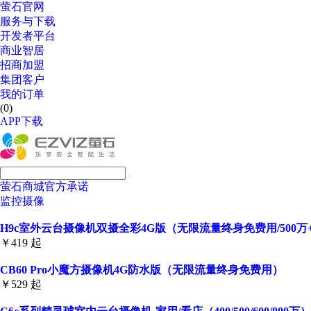
萤石官网
服务与下载
开发者平台
商业智居
招商加盟
集团客户
我的订单
(0)
APP下载
萤石商城官方承诺
监控摄像
H9c室外云台摄像机双摄全彩4G版（无限流量终身免费用/500万+5
￥419 起
CB60 Pro小魔方摄像机4G防水版（无限流量终身免费用）
￥529 起