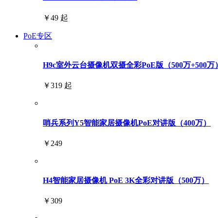
￥49 起
PoE专区
H9c室外云台摄像机双摄全彩PoE版（500万+500万
￥319 起
哨兵系列Y5智能家居摄像机PoE对讲版（400万）
￥249
H4智能家居摄像机 PoE 3K全彩对讲版（500万）
￥309