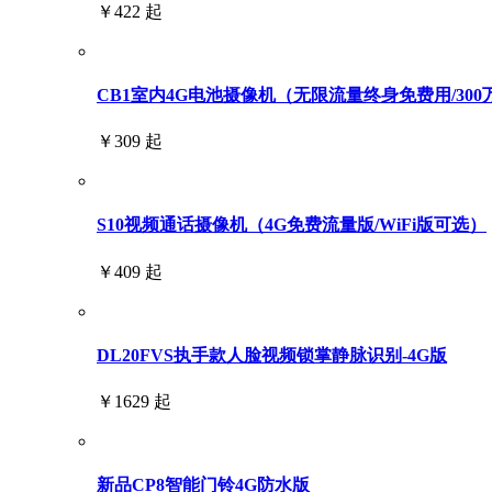
￥422 起
CB1室内4G电池摄像机（无限流量终身免费用/300
￥309 起
S10视频通话摄像机（4G免费流量版/WiFi版可选）
￥409 起
DL20FVS执手款人脸视频锁掌静脉识别-4G版
￥1629 起
新品CP8智能门铃4G防水版