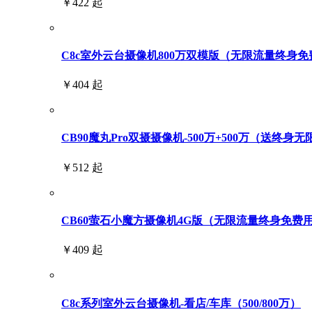
￥422 起
C8c室外云台摄像机800万双模版（无限流量终身免
￥404 起
CB90魔丸Pro双摄摄像机-500万+500万（送终身
￥512 起
CB60萤石小魔方摄像机4G版（无限流量终身免费
￥409 起
C8c系列室外云台摄像机-看店/车库（500/800万）