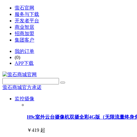
萤石官网
服务与下载
开发者平台
商业智居
招商加盟
集团客户
我的订单
(0)
APP下载
萤石商城官方承诺
监控摄像
H9c室外云台摄像机双摄全彩4G版（无限流量终身免费用
￥419 起