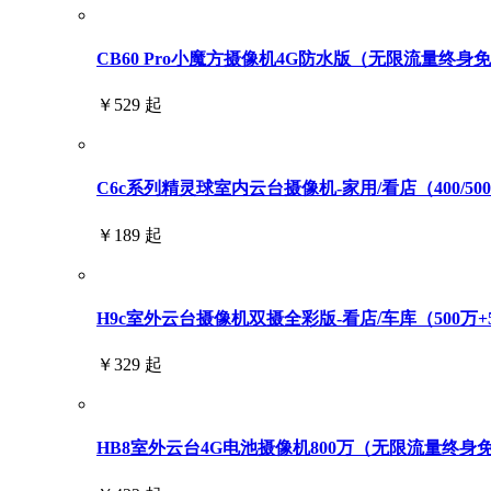
CB60 Pro小魔方摄像机4G防水版（无限流量终身
￥529 起
C6c系列精灵球室内云台摄像机-家用/看店（400/500/6
￥189 起
H9c室外云台摄像机双摄全彩版-看店/车库（500万+
￥329 起
HB8室外云台4G电池摄像机800万（无限流量终身