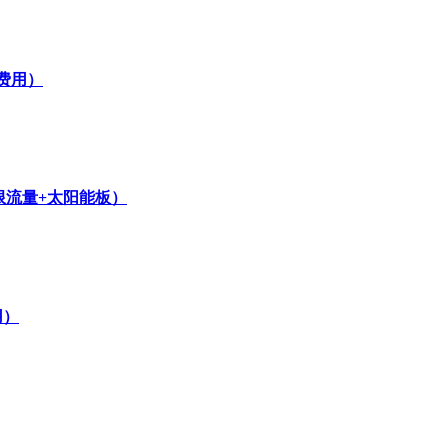
费用）
无限流量+太阳能板）
用）