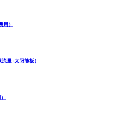
费用）
无限流量+太阳能板）
用）