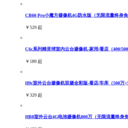
CB60 Pro小魔方摄像机4G防水版（无限流量终身
￥529 起
C6c系列精灵球室内云台摄像机-家用/看店（400/500/6
￥189 起
H9c室外云台摄像机双摄全彩版-看店/车库（500万+
￥329 起
HB8室外云台4G电池摄像机800万（无限流量终身