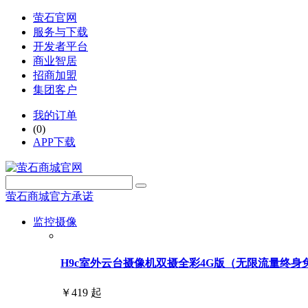
萤石官网
服务与下载
开发者平台
商业智居
招商加盟
集团客户
我的订单
(0)
APP下载
萤石商城官方承诺
监控摄像
H9c室外云台摄像机双摄全彩4G版（无限流量终身免费用
￥419 起