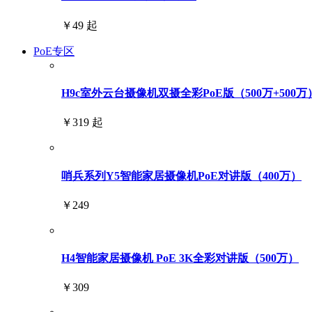
￥49 起
PoE专区
H9c室外云台摄像机双摄全彩PoE版（500万+500万
￥319 起
哨兵系列Y5智能家居摄像机PoE对讲版（400万）
￥249
H4智能家居摄像机 PoE 3K全彩对讲版（500万）
￥309