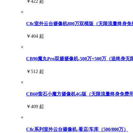
￥422 起
C8c室外云台摄像机800万双模版（无限流量终身免
￥404 起
CB90魔丸Pro双摄摄像机-500万+500万（送终身
￥512 起
CB60萤石小魔方摄像机4G版（无限流量终身免费
￥409 起
C8c系列室外云台摄像机-看店/车库（500/800万）