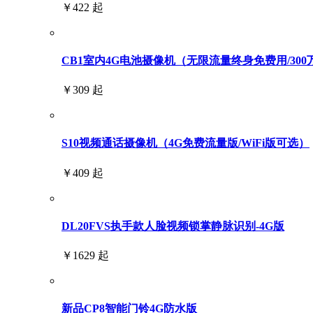
￥422 起
CB1室内4G电池摄像机（无限流量终身免费用/300
￥309 起
S10视频通话摄像机（4G免费流量版/WiFi版可选）
￥409 起
DL20FVS执手款人脸视频锁掌静脉识别-4G版
￥1629 起
新品CP8智能门铃4G防水版