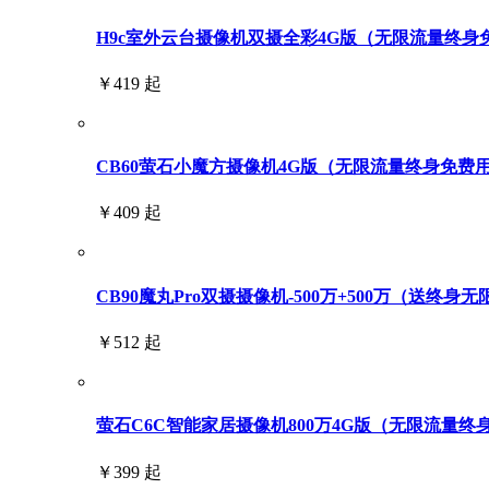
H9c室外云台摄像机双摄全彩4G版（无限流量终身免费用
￥419 起
CB60萤石小魔方摄像机4G版（无限流量终身免费
￥409 起
CB90魔丸Pro双摄摄像机-500万+500万（送终身
￥512 起
萤石C6C智能家居摄像机800万4G版（无限流量终
￥399 起