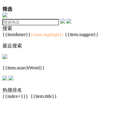
筛选
搜索
{{itemInner}}
{{item.suggest}}
{{item.highlight}}
最近搜索
{{item.searchWord}}
热搜排名
{{index+1}}
{{item.title}}
|
|
©2013-现在 萤石ys7.com 版权所有
浙ICP备16009593号
|
浙公网安备33010802003774号
|
营业执照
|
使用条款
|
隐私政策