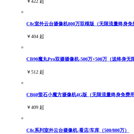
￥422 起
C8c室外云台摄像机800万双模版（无限流量终身免
￥404 起
CB90魔丸Pro双摄摄像机-500万+500万（送终身
￥512 起
CB60萤石小魔方摄像机4G版（无限流量终身免费
￥409 起
C8c系列室外云台摄像机-看店/车库（500/800万）