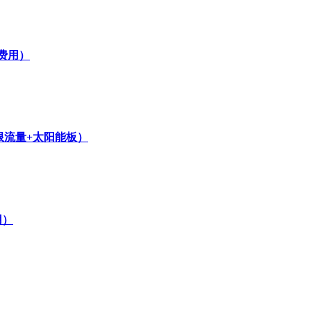
费用）
无限流量+太阳能板）
用）