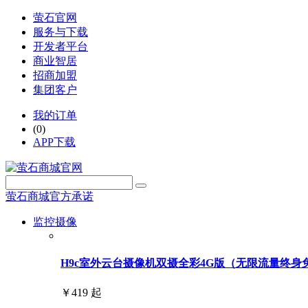
萤石官网
服务与下载
开发者平台
商业智居
招商加盟
集团客户
我的订单
(0)
APP下载
萤石商城官方承诺
监控摄像
H9c室外云台摄像机双摄全彩4G版（无限流量终身免费用
￥419 起