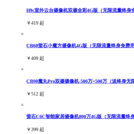
H9c室外云台摄像机双摄全彩4G版（无限流量终身免费用
￥419 起
CB60萤石小魔方摄像机4G版（无限流量终身免费
￥409 起
CB90魔丸Pro双摄摄像机-500万+500万（送终身
￥512 起
萤石C6C智能家居摄像机800万4G版（无限流量终
￥399 起