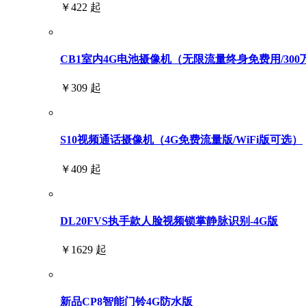
￥422 起
CB1室内4G电池摄像机（无限流量终身免费用/300
￥309 起
S10视频通话摄像机（4G免费流量版/WiFi版可选）
￥409 起
DL20FVS执手款人脸视频锁掌静脉识别-4G版
￥1629 起
新品CP8智能门铃4G防水版