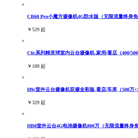
CB60 Pro小魔方摄像机4G防水版（无限流量终身
￥529 起
C6c系列精灵球室内云台摄像机-家用/看店（400/500/6
￥189 起
H9c室外云台摄像机双摄全彩版-看店/车库（500万+
￥329 起
HB8室外云台4G电池摄像机800万（无限流量终身