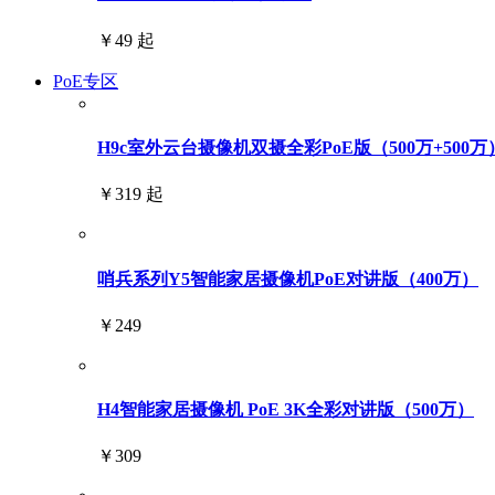
￥49 起
PoE专区
H9c室外云台摄像机双摄全彩PoE版（500万+500万
￥319 起
哨兵系列Y5智能家居摄像机PoE对讲版（400万）
￥249
H4智能家居摄像机 PoE 3K全彩对讲版（500万）
￥309