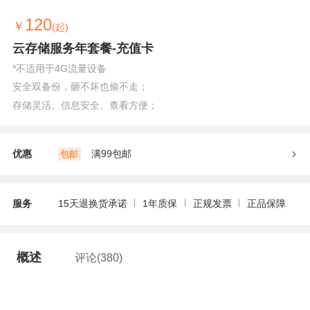
120
￥
(起)
云存储服务年套餐-充值卡
*不适用于4G流量设备
安全双备份，砸不坏也偷不走；
存储灵活、信息安全、查看方便；
优惠
满99包邮
包邮
服务
15天退换货承诺
1年质保
正规发票
正品保障
概述
评论(380)