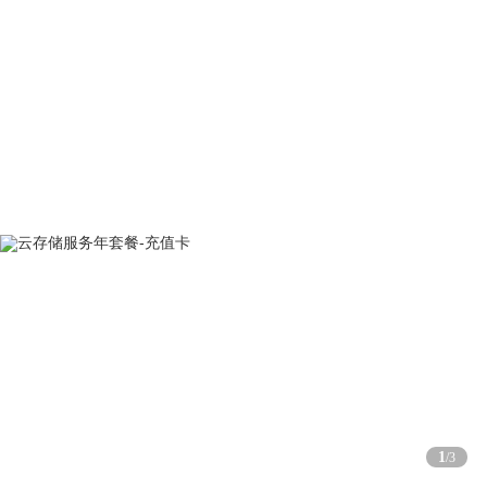
1
/
3