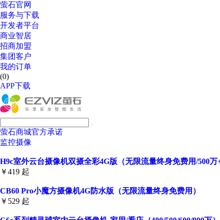
萤石官网
服务与下载
开发者平台
商业智居
招商加盟
集团客户
我的订单
(0)
APP下载
萤石商城官方承诺
监控摄像
H9c室外云台摄像机双摄全彩4G版（无限流量终身免费用/500万+5
￥419 起
CB60 Pro小魔方摄像机4G防水版（无限流量终身免费用）
￥529 起