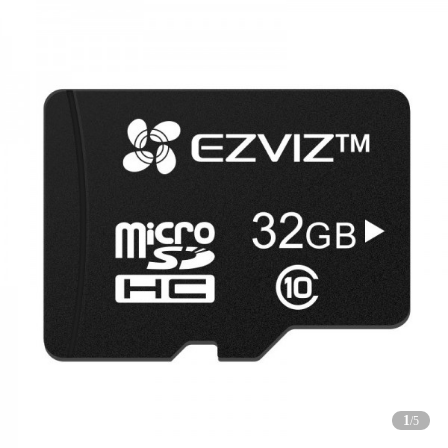
1
/
5