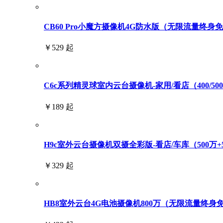
CB60 Pro小魔方摄像机4G防水版（无限流量终身
￥529 起
C6c系列精灵球室内云台摄像机-家用/看店（400/500/6
￥189 起
H9c室外云台摄像机双摄全彩版-看店/车库（500万+
￥329 起
HB8室外云台4G电池摄像机800万（无限流量终身