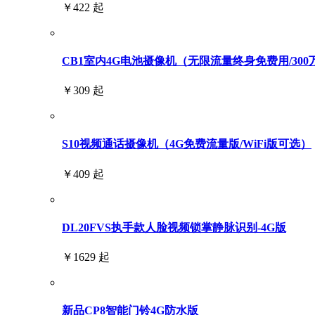
￥422 起
CB1室内4G电池摄像机（无限流量终身免费用/300
￥309 起
S10视频通话摄像机（4G免费流量版/WiFi版可选）
￥409 起
DL20FVS执手款人脸视频锁掌静脉识别-4G版
￥1629 起
新品CP8智能门铃4G防水版