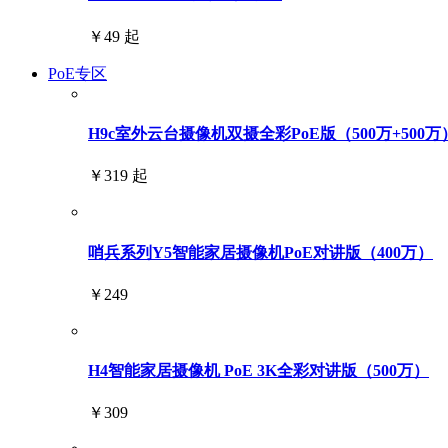
￥49 起
PoE专区
H9c室外云台摄像机双摄全彩PoE版（500万+500万
￥319 起
哨兵系列Y5智能家居摄像机PoE对讲版（400万）
￥249
H4智能家居摄像机 PoE 3K全彩对讲版（500万）
￥309