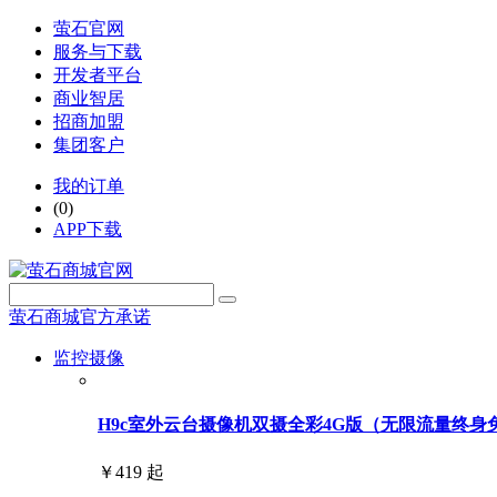
萤石官网
服务与下载
开发者平台
商业智居
招商加盟
集团客户
我的订单
(0)
APP下载
萤石商城官方承诺
监控摄像
H9c室外云台摄像机双摄全彩4G版（无限流量终身免费用
￥419 起