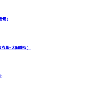
费用）
无限流量+太阳能板）
用）