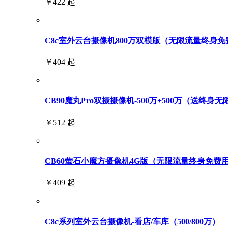
￥422 起
C8c室外云台摄像机800万双模版（无限流量终身免
￥404 起
CB90魔丸Pro双摄摄像机-500万+500万（送终身
￥512 起
CB60萤石小魔方摄像机4G版（无限流量终身免费
￥409 起
C8c系列室外云台摄像机-看店/车库（500/800万）