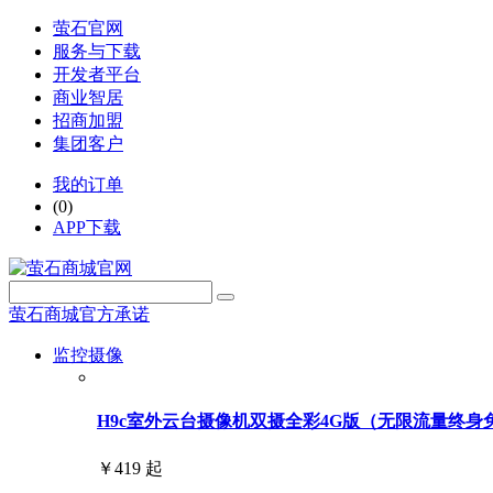
萤石官网
服务与下载
开发者平台
商业智居
招商加盟
集团客户
我的订单
(0)
APP下载
萤石商城官方承诺
监控摄像
H9c室外云台摄像机双摄全彩4G版（无限流量终身免费用
￥419 起