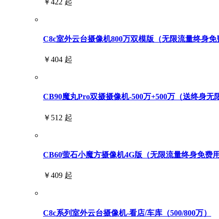
￥422 起
C8c室外云台摄像机800万双模版（无限流量终身免
￥404 起
CB90魔丸Pro双摄摄像机-500万+500万（送终身
￥512 起
CB60萤石小魔方摄像机4G版（无限流量终身免费
￥409 起
C8c系列室外云台摄像机-看店/车库（500/800万）