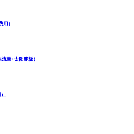
费用）
无限流量+太阳能板）
用）