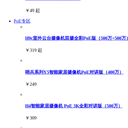
￥49 起
PoE专区
H9c室外云台摄像机双摄全彩PoE版（500万+500万
￥319 起
哨兵系列Y5智能家居摄像机PoE对讲版（400万）
￥249
H4智能家居摄像机 PoE 3K全彩对讲版（500万）
￥309