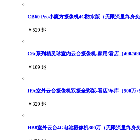
CB60 Pro小魔方摄像机4G防水版（无限流量终身
￥529 起
C6c系列精灵球室内云台摄像机-家用/看店（400/500/6
￥189 起
H9c室外云台摄像机双摄全彩版-看店/车库（500万+
￥329 起
HB8室外云台4G电池摄像机800万（无限流量终身