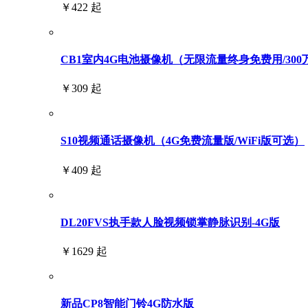
￥422 起
CB1室内4G电池摄像机（无限流量终身免费用/300
￥309 起
S10视频通话摄像机（4G免费流量版/WiFi版可选）
￥409 起
DL20FVS执手款人脸视频锁掌静脉识别-4G版
￥1629 起
新品CP8智能门铃4G防水版